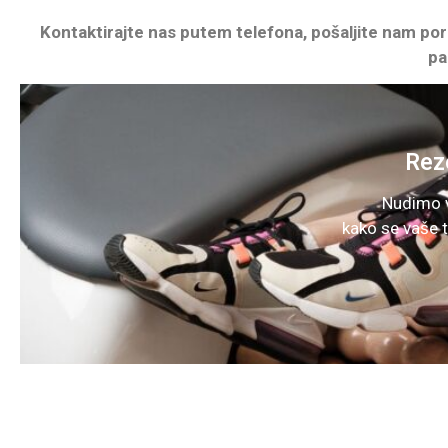
Kontaktirajte nas putem telefona, pošaljite nam por
pa
Reze
Nudimo v
kako se vaše t