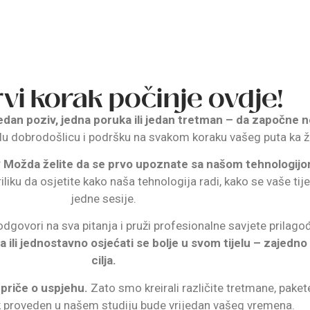
vi korak počinje ovdje!
edan poziv, jedna poruka ili jedan tretman – da započne n
lu dobrodošlicu i podršku na svakom koraku vašeg puta ka ž
s? Možda želite da se prvo upoznate sa našom tehnologijom 
iku da osjetite kako naša tehnologija radi, kako se vaše tij
jedne sesije.
, odgovori na sva pitanja i pruži profesionalne savjete pril
ita ili jednostavno osjećati se bolje u svom tijelu – zajedn
cilja.
e priče o uspjehu.
Zato smo kreirali različite tretmane, pake
k proveden u našem studiju bude vrijedan vašeg vremena.