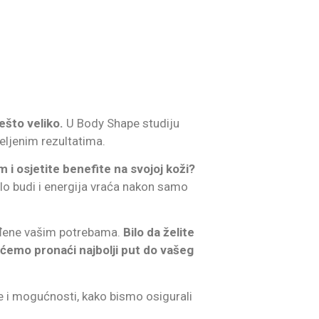
ešto veliko.
U Body Shape studiju
eljenim rezultatima.
i osjetite benefite na svojoj koži?
elo budi i energija vraća nakon samo
agođene vašim potrebama.
Bilo da želite
o ćemo pronaći najbolji put do vašeg
te i mogućnosti, kako bismo osigurali