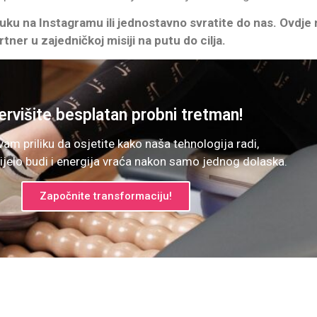
uku na Instagramu ili jednostavno svratite do nas. Ovdje n
rtner u zajedničkoj misiji na putu do cilja.
rvišite besplatan probni tretman!
am priliku da osjetite kako naša tehnologija radi,
ijelo budi i energija vraća nakon samo jednog dolaska.
Započnite transformaciju!