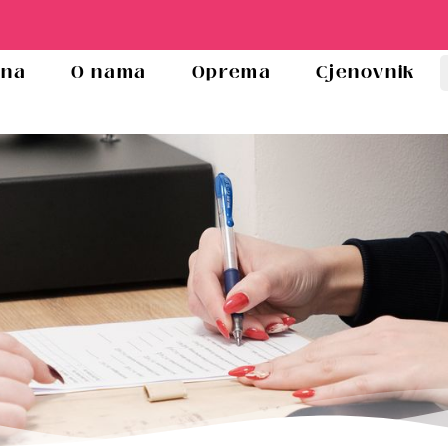
tna
O nama
Oprema
Cjenovnik