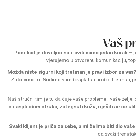
Vaš pr
Ponekad je dovoljno napraviti samo jedan korak – j
vjerujemo u otvorenu komunikaciju, top
Možda niste sigurni koji tretman je pravi izbor za va
Zato smo tu.
Nudimo vam besplatan probni tretman, pril
Naš stručni tim je tu da čuje vaše probleme i vaše želje
smanjiti obim struka, zategnuti kožu, riješiti se celul
Svaki klijent je priča za sebe, a mi želimo biti dio vaš
da svaki trenuta